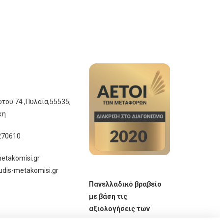
του 74 ,Πυλαία,55535,
κη
270610
etakomisi.gr
udis-metakomisi.gr
Πανελλαδικό βραβείο
με βάση τις
αξιολογήσεις των