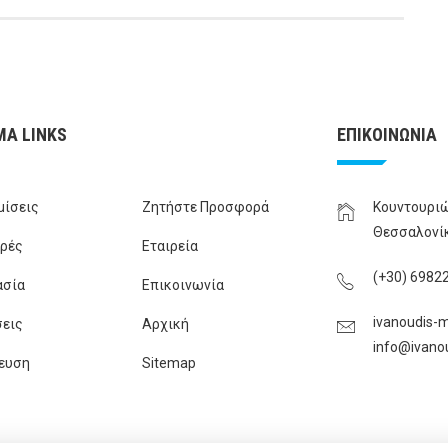
ΜΑ LINKS
ΕΠΙΚΟΙΝΩΝΙΑ
μίσεις
Ζητήστε Προσφορά
Κουντουριώ
Θεσσαλονί
ρές
Εταιρεία
(+30) 6982
ασία
Επικοινωνία
ivanoudis-m
εις
Αρχική
info@ivano
ευση
Sitemap