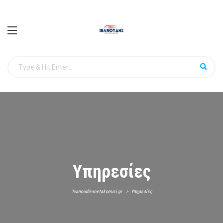
Υπηρεσίες
Ivanoudis-metakomisi.gr
>
Υπηρεσίες