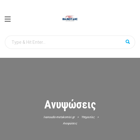
Ανυψώσεις
Ivanoudis-metakomisi.gr
>
Υπηρεσίες
>
Ανυψώσεις