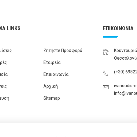
ΜΑ LINKS
ΕΠΙΚΟΙΝΩΝΙΑ
μίσεις
Ζητήστε Προσφορά
Κουντουριώ
Θεσσαλονί
ρές
Εταιρεία
(+30) 6982
ασία
Επικοινωνία
ivanoudis-m
εις
Αρχική
info@ivano
ευση
Sitemap