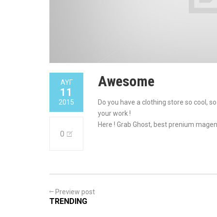
Awesome
ΑΥΓ
11
2015
Do you have a clothing store so cool, s
your work !
Here ! Grab Ghost, best prenium magen
0
Preview post
TRENDING