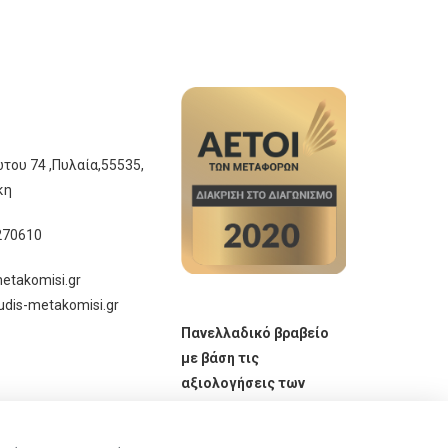
του 74 ,Πυλαία,55535,
κη
270610
etakomisi.gr
udis-metakomisi.gr
Πανελλαδικό βραβείο
με βάση τις
αξιολογήσεις των
πελατών