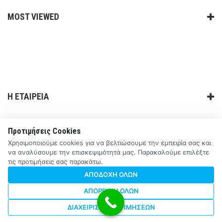
MOST VIEWED
Η ΕΤΑΙΡΕΙΑ
ΧΡΗΣΙΜΑ LINKS
Προτιμήσεις Cookies
Χρησιμοποιούμε cookies για να βελτιώσουμε την εμπειρία σας και
ΕΠΙΚΟΙΝΩΝΙΑ
να αναλύσουμε την επισκεψιμότητά μας. Παρακαλούμε επιλέξτε
τις προτιμήσεις σας παρακάτω.
ΑΠΟΔΟΧΉ ΌΛΩΝ
ΑΠΌΡΡΙΨΗ ΌΛΩΝ
ΔΙΑΧΕΊΡΙΣΗ ΠΡΟΤΙΜΉΣΕΩΝ
2015 Made with River Theme. All rights reserved.