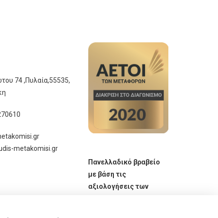
του 74 ,Πυλαία,55535,
κη
270610
etakomisi.gr
udis-metakomisi.gr
Πανελλαδικό βραβείο
με βάση τις
αξιολογήσεις των
πελατών