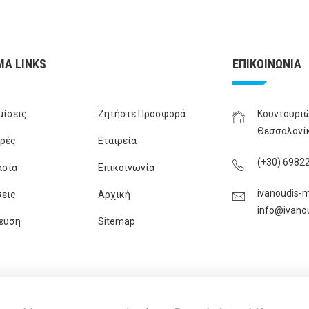
ΜΑ LINKS
ΕΠΙΚΟΙΝΩΝΙΑ
μίσεις
Ζητήστε Προσφορά
Κουντουριώ
Θεσσαλονί
ρές
Εταιρεία
(+30) 6982
ασία
Επικοινωνία
ivanoudis-m
εις
Αρχική
info@ivano
ευση
Sitemap